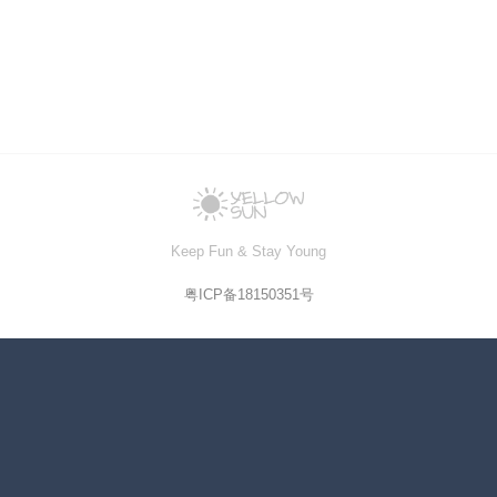
Keep Fun & Stay Young
粤ICP备18150351号